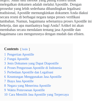
negeri. Salah satu metode yang paling efisien untuk
melegalkan dokumen adalah melalui Apostille. Dengan
prosedur yang lebih sederhana dibandingkan legalisasi
tradisional, Apostille memungkinkan dokumen Anda diakui
secara resmi di berbagai negara tanpa proses verifikasi
tambahan. Namun, bagaimana sebenarnya proses Apostille ini
bekerja, dan apa manfaatnya bagi Anda? Artikel ini akan
membahas secara mendalam tentang jasa Apostille dan
bagaimana cara mengurusnya dengan mudah dan efisien.
Contents
hide
1
Pengertian Apostille
2
Fungsi Apostille
3
Jenis Dokumen yang Dapat Diapostille
4
Proses Pengurusan Apostille di Indonesia
5
Perbedaan Apostille dan Legalisasi
6
Keuntungan Menggunakan Jasa Apostille
7
Biaya Jasa Apostille
8
Negara yang Menerima Apostille
9
Waktu Pemrosesan Apostille
10
Cara Memilih Jasa Apostille yang Terpercaya