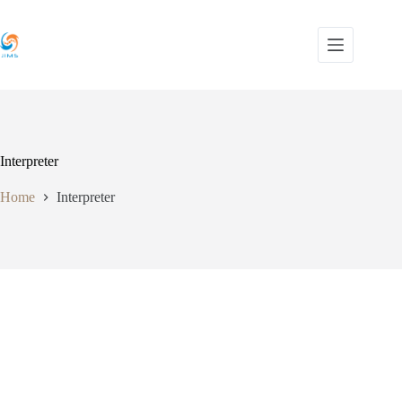
Skip
to
content
Interpreter
Home
Interpreter