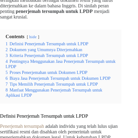
seringkali melibatkan berbagai dokumen resmi yang harus
diterjemahkan ke dalam bahasa Inggris. Di sinilah peran
penting
penerjemah tersumpah untuk LPDP
menjadi
sangat krusial.
Contents
hide
1
Definisi Penerjemah Tersumpah untuk LPDP
2
Dokumen yang Umumnya Diterjemahkan
3
Kriteria Penerjemah Tersumpah untuk LPDP
4
Pentingnya Menggunakan Jasa Penerjemah Tersumpah untuk
LPDP
5
Proses Penerjemahan untuk Dokumen LPDP
6
Biaya Jasa Penerjemah Tersumpah untuk Dokumen LPDP
7
Tips Memilih Penerjemah Tersumpah untuk LPDP
8
Manfaat Menggunakan Penerjemah Tersumpah untuk
Aplikasi LPDP
Definisi Penerjemah Tersumpah untuk LPDP
Penerjemah tersumpah
adalah individu yang telah lulus ujian
sertifikasi resmi dan disahkan oleh pemerintah untuk
menerjemahkan dokumen legal. Untuk kebutuhan LPDP,