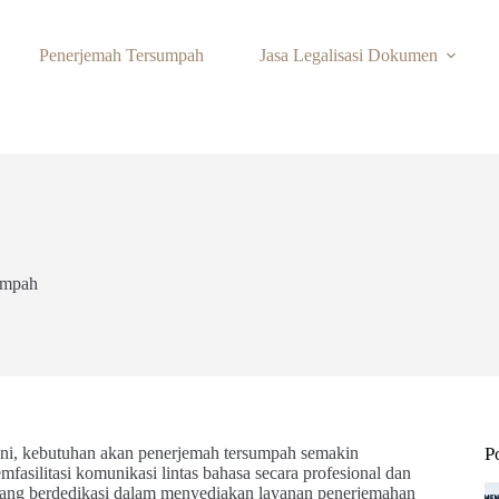
Penerjemah Tersumpah
Jasa Legalisasi Dokumen
umpah
 ini, kebutuhan akan penerjemah tersumpah semakin
P
silitasi komunikasi lintas bahasa secara profesional dan
yang berdedikasi dalam menyediakan layanan penerjemahan