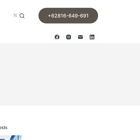
+62816-649-691
News
Contact
osts