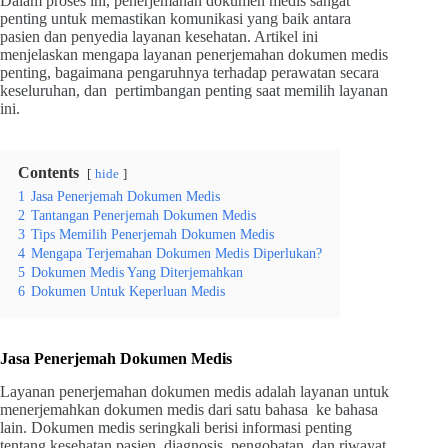
Dalam proses ini, penerjemahan dokumen medis sangat
penting untuk memastikan komunikasi yang baik antara
pasien dan penyedia layanan kesehatan. Artikel ini
menjelaskan mengapa layanan penerjemahan dokumen medis
penting, bagaimana pengaruhnya terhadap perawatan secara
keseluruhan, dan pertimbangan penting saat memilih layanan
ini.
Contents
hide
1
Jasa Penerjemah Dokumen Medis
2
Tantangan Penerjemah Dokumen Medis
3
Tips Memilih Penerjemah Dokumen Medis
4
Mengapa Terjemahan Dokumen Medis Diperlukan?
5
Dokumen Medis Yang Diterjemahkan
6
Dokumen Untuk Keperluan Medis
Jasa Penerjemah Dokumen Medis
Layanan penerjemahan dokumen medis adalah layanan untuk
menerjemahkan dokumen medis dari satu bahasa ke bahasa
lain. Dokumen medis seringkali berisi informasi penting
tentang kesehatan pasien, diagnosis, pengobatan, dan riwayat