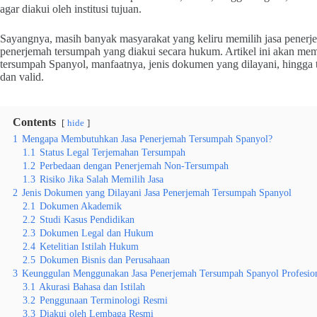
agar diakui oleh institusi tujuan.
Sayangnya, masih banyak masyarakat yang keliru memilih jasa pene
penerjemah tersumpah yang diakui secara hukum. Artikel ini akan mem
tersumpah Spanyol, manfaatnya, jenis dokumen yang dilayani, hingga
dan valid.
Contents
hide
1
Mengapa Membutuhkan Jasa Penerjemah Tersumpah Spanyol?
1.1
Status Legal Terjemahan Tersumpah
1.2
Perbedaan dengan Penerjemah Non-Tersumpah
1.3
Risiko Jika Salah Memilih Jasa
2
Jenis Dokumen yang Dilayani Jasa Penerjemah Tersumpah Spanyol
2.1
Dokumen Akademik
2.2
Studi Kasus Pendidikan
2.3
Dokumen Legal dan Hukum
2.4
Ketelitian Istilah Hukum
2.5
Dokumen Bisnis dan Perusahaan
3
Keunggulan Menggunakan Jasa Penerjemah Tersumpah Spanyol Profesio
3.1
Akurasi Bahasa dan Istilah
3.2
Penggunaan Terminologi Resmi
3.3
Diakui oleh Lembaga Resmi