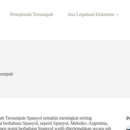
Penerjemah Tersumpah
Jasa Legalisasi Dokumen
rsumpah
ah Tersumpah Spanyol semakin meningkat seiring
P
ra berbahasa Spanyol, seperti Spanyol, Meksiko, Argentina,
umen resmi berbahasa Spanyol wajib diterjemahkan secara sah