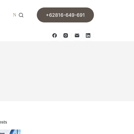
+62816-649-691
News
Contact
osts