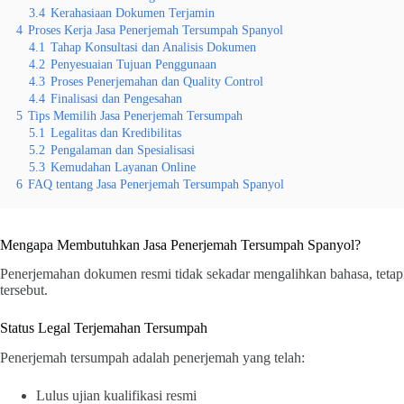
3.4
Kerahasiaan Dokumen Terjamin
4
Proses Kerja Jasa Penerjemah Tersumpah Spanyol
4.1
Tahap Konsultasi dan Analisis Dokumen
4.2
Penyesuaian Tujuan Penggunaan
4.3
Proses Penerjemahan dan Quality Control
4.4
Finalisasi dan Pengesahan
5
Tips Memilih Jasa Penerjemah Tersumpah
5.1
Legalitas dan Kredibilitas
5.2
Pengalaman dan Spesialisasi
5.3
Kemudahan Layanan Online
6
FAQ tentang Jasa Penerjemah Tersumpah Spanyol
Mengapa Membutuhkan Jasa Penerjemah Tersumpah Spanyol?
Penerjemahan dokumen resmi tidak sekadar mengalihkan bahasa, tetap
tersebut.
Status Legal Terjemahan Tersumpah
Penerjemah tersumpah adalah penerjemah yang telah:
Lulus ujian kualifikasi resmi