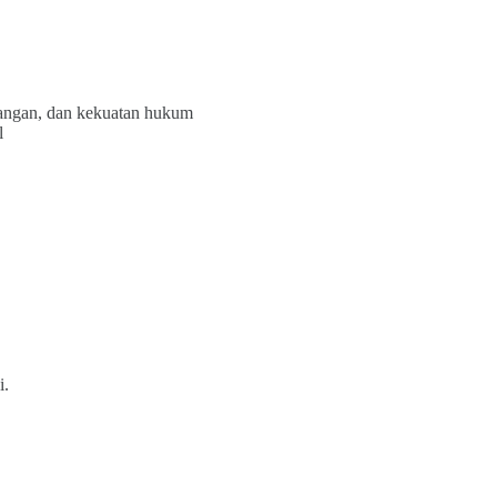
 tangan, dan kekuatan hukum
l
i.