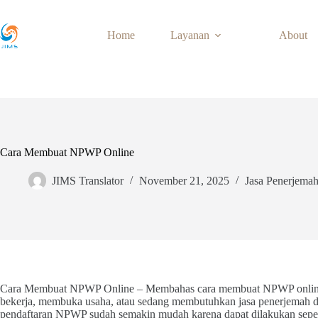
Skip
to
content
Home
Layanan
About
Cara Membuat NPWP Online
JIMS Translator
November 21, 2025
Jasa Penerjema
Cara Membuat NPWP Online – Membahas cara membuat NPWP online ad
bekerja, membuka usaha, atau sedang membutuhkan jasa penerjemah do
pendaftaran NPWP sudah semakin mudah karena dapat dilakukan sepenu