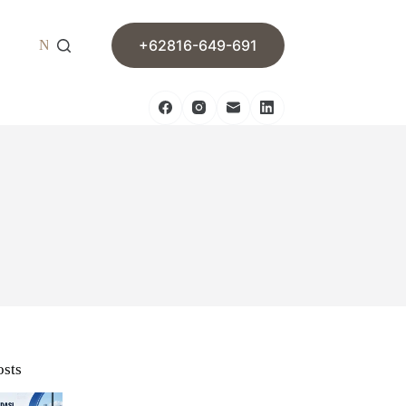
+62816-649-691
News
Contact
osts