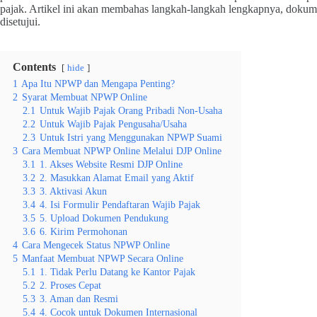
pajak. Artikel ini akan membahas langkah-langkah lengkapnya, dokumen
disetujui.
Contents
hide
1
Apa Itu NPWP dan Mengapa Penting?
2
Syarat Membuat NPWP Online
2.1
Untuk Wajib Pajak Orang Pribadi Non-Usaha
2.2
Untuk Wajib Pajak Pengusaha/Usaha
2.3
Untuk Istri yang Menggunakan NPWP Suami
3
Cara Membuat NPWP Online Melalui DJP Online
3.1
1. Akses Website Resmi DJP Online
3.2
2. Masukkan Alamat Email yang Aktif
3.3
3. Aktivasi Akun
3.4
4. Isi Formulir Pendaftaran Wajib Pajak
3.5
5. Upload Dokumen Pendukung
3.6
6. Kirim Permohonan
4
Cara Mengecek Status NPWP Online
5
Manfaat Membuat NPWP Secara Online
5.1
1. Tidak Perlu Datang ke Kantor Pajak
5.2
2. Proses Cepat
5.3
3. Aman dan Resmi
5.4
4. Cocok untuk Dokumen Internasional