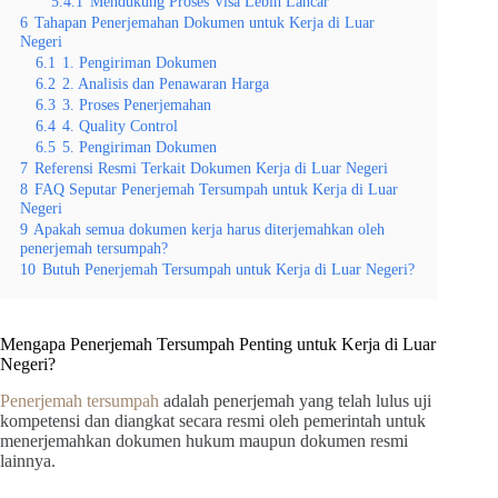
5.4.1
Mendukung Proses Visa Lebih Lancar
6
Tahapan Penerjemahan Dokumen untuk Kerja di Luar
Negeri
6.1
1. Pengiriman Dokumen
6.2
2. Analisis dan Penawaran Harga
6.3
3. Proses Penerjemahan
6.4
4. Quality Control
6.5
5. Pengiriman Dokumen
7
Referensi Resmi Terkait Dokumen Kerja di Luar Negeri
8
FAQ Seputar Penerjemah Tersumpah untuk Kerja di Luar
Negeri
9
Apakah semua dokumen kerja harus diterjemahkan oleh
penerjemah tersumpah?
10
Butuh Penerjemah Tersumpah untuk Kerja di Luar Negeri?
Mengapa Penerjemah Tersumpah Penting untuk Kerja di Luar
Negeri?
Penerjemah tersumpah
adalah penerjemah yang telah lulus uji
kompetensi dan diangkat secara resmi oleh pemerintah untuk
menerjemahkan dokumen hukum maupun dokumen resmi
lainnya.