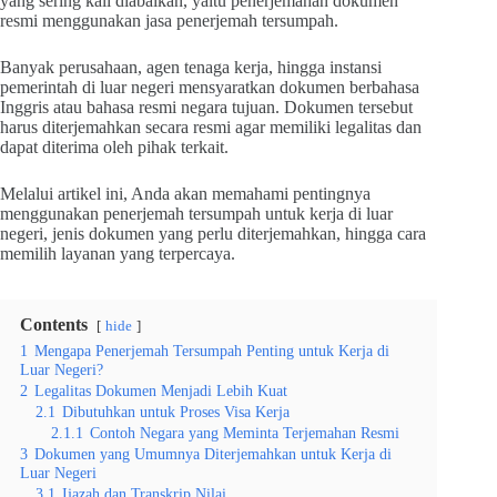
yang sering kali diabaikan, yaitu penerjemahan dokumen
resmi menggunakan jasa penerjemah tersumpah.
Banyak perusahaan, agen tenaga kerja, hingga instansi
pemerintah di luar negeri mensyaratkan dokumen berbahasa
Inggris atau bahasa resmi negara tujuan. Dokumen tersebut
harus diterjemahkan secara resmi agar memiliki legalitas dan
dapat diterima oleh pihak terkait.
Melalui artikel ini, Anda akan memahami pentingnya
menggunakan penerjemah tersumpah untuk kerja di luar
negeri, jenis dokumen yang perlu diterjemahkan, hingga cara
memilih layanan yang terpercaya.
Contents
hide
1
Mengapa Penerjemah Tersumpah Penting untuk Kerja di
Luar Negeri?
2
Legalitas Dokumen Menjadi Lebih Kuat
2.1
Dibutuhkan untuk Proses Visa Kerja
2.1.1
Contoh Negara yang Meminta Terjemahan Resmi
3
Dokumen yang Umumnya Diterjemahkan untuk Kerja di
Luar Negeri
3.1
Ijazah dan Transkrip Nilai