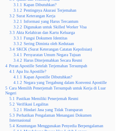
3.1.1
Kapan Dibutuhkan?
3.1.2
Pentingnya Akurasi Terjemahan
3.2
Surat Keterangan Kerja
3.2.1
Informasi yang Harus Tercantum
3.2.2
Digunakan untuk Skilled Worker Visa
3.3
Akta Kelahiran dan Kartu Keluarga
3.3.1
Fungsi Dokumen Identitas
3.3.2
Sering Diminta oleh Kedutaan
3.4
SKCK (Surat Keterangan Catatan Kepolisian)
3.4.1
Persyaratan Umum Negara Tujuan
3.4.2
Harus Diterjemahkan Secara Resmi
4
Peran Apostille Setelah Terjemahan Tersumpah
4.1
Apa Itu Apostille?
4.1.1
Kapan Apostille Dibutuhkan?
4.1.2
Negara yang Tergabung dalam Konvensi Apostille
5
Cara Memilih Penerjemah Tersumpah untuk Kerja di Luar
Negeri
5.1
Pastikan Memiliki Penerjemah Resmi
5.2
Verifikasi Legalitas
5.2.1
Hindari Jasa yang Tidak Transparan
5.3
Perhatikan Pengalaman Menangani Dokumen
Internasional
5.4
Keuntungan Menggunakan Penyedia Berpengalaman