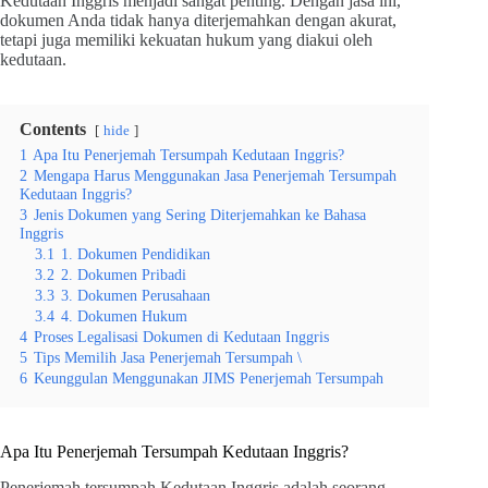
Kedutaan Inggris menjadi sangat penting. Dengan jasa ini,
dokumen Anda tidak hanya diterjemahkan dengan akurat,
tetapi juga memiliki kekuatan hukum yang diakui oleh
kedutaan.
Contents
hide
1
Apa Itu Penerjemah Tersumpah Kedutaan Inggris?
2
Mengapa Harus Menggunakan Jasa Penerjemah Tersumpah
Kedutaan Inggris?
3
Jenis Dokumen yang Sering Diterjemahkan ke Bahasa
Inggris
3.1
1. Dokumen Pendidikan
3.2
2. Dokumen Pribadi
3.3
3. Dokumen Perusahaan
3.4
4. Dokumen Hukum
4
Proses Legalisasi Dokumen di Kedutaan Inggris
5
Tips Memilih Jasa Penerjemah Tersumpah \
6
Keunggulan Menggunakan JIMS Penerjemah Tersumpah
Apa Itu Penerjemah Tersumpah Kedutaan Inggris?
Penerjemah tersumpah Kedutaan Inggris adalah seorang