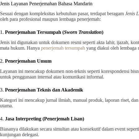
Jenis Layanan Penerjemahan Bahasa Mandarin
Sesuai dengan kompleksitas kebutuhan pasar, terdapat beragam
Jenis 
oleh para profesional maupun lembaga penerjemah:
1.
Penerjemahan Tersumpah (
Sworn Translation
)
Jenis ini digunakan untuk dokumen resmi seperti akta lahir, ijazah, k
mata hukum. Hanya
penerjemah tersumpah
yang diakui oleh lembaga n
2.
Penerjemahan Umum
Layanan ini mencakup dokumen non-teknis seperti korespondensi bisnis,
untuk penggunaan internal atau komunikasi informal.
3.
Penerjemahan Teknis dan Akademik
Kategori ini mencakup jurnal ilmiah, manual produk, laporan riset, d
utama.
4.
Jasa Interpreting (Penerjemah Lisan)
Biasanya dilakukan secara simultan atau konsekutif dalam event seperti k
kunjungan delegasi.