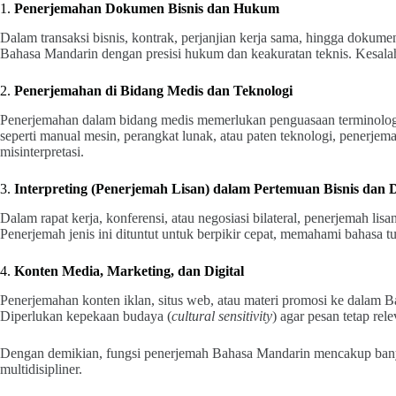
1.
Penerjemahan Dokumen Bisnis dan Hukum
Dalam transaksi bisnis, kontrak, perjanjian kerja sama, hingga dok
Bahasa Mandarin dengan presisi hukum dan keakuratan teknis. Kesala
2.
Penerjemahan di Bidang Medis dan Teknologi
Penerjemahan dalam bidang medis memerlukan penguasaan terminologi
seperti manual mesin, perangkat lunak, atau paten teknologi, penerjem
misinterpretasi.
3.
Interpreting (Penerjemah Lisan) dalam Pertemuan Bisnis dan 
Dalam rapat kerja, konferensi, atau negosiasi bilateral, penerjemah lis
Penerjemah jenis ini dituntut untuk berpikir cepat, memahami bahasa 
4.
Konten Media, Marketing, dan Digital
Penerjemahan konten iklan, situs web, atau materi promosi ke dalam Ba
Diperlukan kepekaan budaya (
cultural sensitivity
) agar pesan tetap re
Dengan demikian, fungsi penerjemah Bahasa Mandarin mencakup banya
multidisipliner.