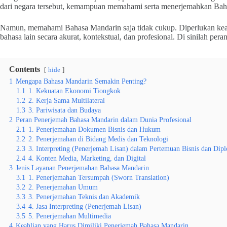
dari negara tersebut, kemampuan memahami serta menerjemahkan Bahas
Namun, memahami Bahasa Mandarin saja tidak cukup. Diperlukan keahl
bahasa lain secara akurat, kontekstual, dan profesional. Di sinilah pera
Contents
hide
1
Mengapa Bahasa Mandarin Semakin Penting?
1.1
1. Kekuatan Ekonomi Tiongkok
1.2
2. Kerja Sama Multilateral
1.3
3. Pariwisata dan Budaya
2
Peran Penerjemah Bahasa Mandarin dalam Dunia Profesional
2.1
1. Penerjemahan Dokumen Bisnis dan Hukum
2.2
2. Penerjemahan di Bidang Medis dan Teknologi
2.3
3. Interpreting (Penerjemah Lisan) dalam Pertemuan Bisnis dan Dip
2.4
4. Konten Media, Marketing, dan Digital
3
Jenis Layanan Penerjemahan Bahasa Mandarin
3.1
1. Penerjemahan Tersumpah (Sworn Translation)
3.2
2. Penerjemahan Umum
3.3
3. Penerjemahan Teknis dan Akademik
3.4
4. Jasa Interpreting (Penerjemah Lisan)
3.5
5. Penerjemahan Multimedia
4
Keahlian yang Harus Dimiliki Penerjemah Bahasa Mandarin