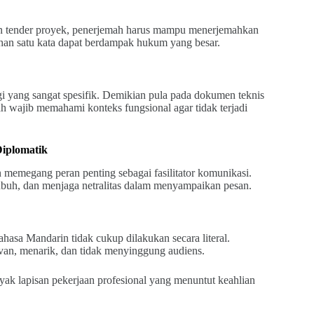
umen tender proyek, penerjemah harus mampu menerjemahkan
han satu kata dapat berdampak hukum yang besar.
 yang sangat spesifik. Demikian pula pada dokumen teknis
ah wajib memahami konteks fungsional agar tidak terjadi
Diplomatik
an memegang peran penting sebagai fasilitator komunikasi.
tubuh, dan menjaga netralitas dalam menyampaikan pesan.
hasa Mandarin tidak cukup dilakukan secara literal.
levan, menarik, dan tidak menyinggung audiens.
k lapisan pekerjaan profesional yang menuntut keahlian