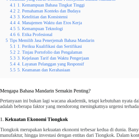
4.1
1. Kemampuan Bahasa Tingkat Tinggi
4.2
2. Pemahaman Konteks dan Budaya
4.3
3. Ketelitian dan Konsistensi
4.4
4. Manajemen Waktu dan Etos Kerja
4.5
5. Kemampuan Teknologi
4.6
6. Etika Profesional
5
Tips Memilih Jasa Penerjemah Bahasa Mandarin
5.1
1. Periksa Kualifikasi dan Sertifikasi
5.2
2. Tinjau Portofolio dan Pengalaman
5.3
3. Kejelasan Tarif dan Waktu Pengerjaan
5.4
4. Layanan Pelanggan yang Responsif
5.5
5. Keamanan dan Kerahasiaan
Mengapa Bahasa Mandarin Semakin Penting?
Pertanyaan ini bukan lagi wacana akademik, tetapi kebutuhan nyata dal
adalah beberapa faktor yang mendorong meningkatnya urgensi terhad
1.
Kekuatan Ekonomi Tiongkok
Tiongkok merupakan kekuatan ekonomi terbesar kedua di dunia. Banya
manufaktur, hingga investasi dengan entitas dari Tiongkok. Dalam kon