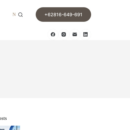
+62816-649-691
News
Contact
osts