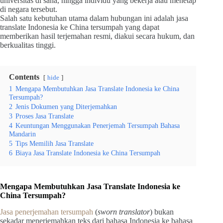
universitas di sana, hingga individu yang bekerja atau menetap
di negara tersebut.
Salah satu kebutuhan utama dalam hubungan ini adalah jasa
translate Indonesia ke China tersumpah yang dapat
memberikan hasil terjemahan resmi, diakui secara hukum, dan
berkualitas tinggi.
Contents
hide
1
Mengapa Membutuhkan Jasa Translate Indonesia ke China
Tersumpah?
2
Jenis Dokumen yang Diterjemahkan
3
Proses Jasa Translate
4
Keuntungan Menggunakan Penerjemah Tersumpah Bahasa
Mandarin
5
Tips Memilih Jasa Translate
6
Biaya Jasa Translate Indonesia ke China Tersumpah
Mengapa Membutuhkan Jasa Translate Indonesia ke
China Tersumpah?
Jasa penerjemahan tersumpah
(
sworn translator
) bukan
sekadar menerjemahkan teks dari bahasa Indonesia ke bahasa