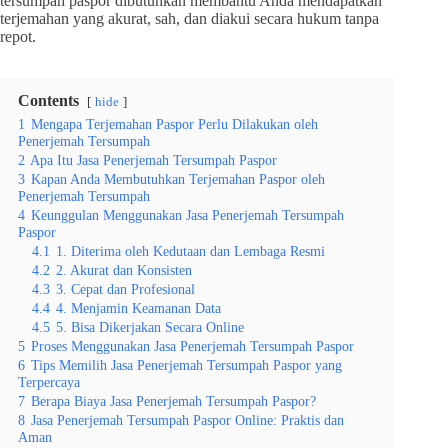
tersumpah paspor dibutuhkan membantu Anda mendapatkan
terjemahan yang akurat, sah, dan diakui secara hukum tanpa
repot.
Contents
hide
1
Mengapa Terjemahan Paspor Perlu Dilakukan oleh
Penerjemah Tersumpah
2
Apa Itu Jasa Penerjemah Tersumpah Paspor
3
Kapan Anda Membutuhkan Terjemahan Paspor oleh
Penerjemah Tersumpah
4
Keunggulan Menggunakan Jasa Penerjemah Tersumpah
Paspor
4.1
1. Diterima oleh Kedutaan dan Lembaga Resmi
4.2
2. Akurat dan Konsisten
4.3
3. Cepat dan Profesional
4.4
4. Menjamin Keamanan Data
4.5
5. Bisa Dikerjakan Secara Online
5
Proses Menggunakan Jasa Penerjemah Tersumpah Paspor
6
Tips Memilih Jasa Penerjemah Tersumpah Paspor yang
Terpercaya
7
Berapa Biaya Jasa Penerjemah Tersumpah Paspor?
8
Jasa Penerjemah Tersumpah Paspor Online: Praktis dan
Aman