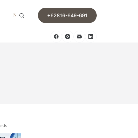
+62816-649-691
News
Contact
osts