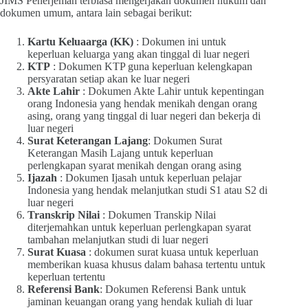
JIMS Penerjemah terbiasa mengerjakan dokumen hukum dan
dokumen umum, antara lain sebagai berikut:
Kartu Keluaarga (KK)
: Dokumen ini untuk
keperluan keluarga yang akan tinggal di luar negeri
KTP
: Dokumen KTP guna keperluan kelengkapan
persyaratan setiap akan ke luar negeri
Akte Lahir
: Dokumen Akte Lahir untuk kepentingan
orang Indonesia yang hendak menikah dengan orang
asing, orang yang tinggal di luar negeri dan bekerja di
luar negeri
Surat Keterangan Lajang
: Dokumen Surat
Keterangan Masih Lajang untuk keperluan
perlengkapan syarat menikah dengan orang asing
Ijazah
: Dokumen Ijasah untuk keperluan pelajar
Indonesia yang hendak melanjutkan studi S1 atau S2 di
luar negeri
Transkrip Nilai
: Dokumen Transkip Nilai
diterjemahkan untuk keperluan perlengkapan syarat
tambahan melanjutkan studi di luar negeri
Surat Kuasa
: dokumen surat kuasa untuk keperluan
memberikan kuasa khusus dalam bahasa tertentu untuk
keperluan tertentu
Referensi Bank
: Dokumen Referensi Bank untuk
jaminan keuangan orang yang hendak kuliah di luar