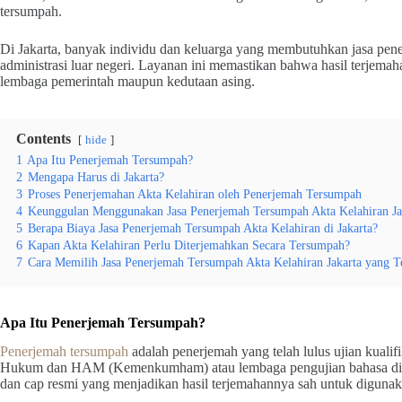
tersumpah.
Di Jakarta, banyak individu dan keluarga yang membutuhkan jasa pene
administrasi luar negeri. Layanan ini memastikan bahwa hasil terjema
lembaga pemerintah maupun kedutaan asing.
Contents
hide
1
Apa Itu Penerjemah Tersumpah?
2
Mengapa Harus di Jakarta?
3
Proses Penerjemahan Akta Kelahiran oleh Penerjemah Tersumpah
4
Keunggulan Menggunakan Jasa Penerjemah Tersumpah Akta Kelahiran Ja
5
Berapa Biaya Jasa Penerjemah Tersumpah Akta Kelahiran di Jakarta?
6
Kapan Akta Kelahiran Perlu Diterjemahkan Secara Tersumpah?
7
Cara Memilih Jasa Penerjemah Tersumpah Akta Kelahiran Jakarta yang T
Apa Itu Penerjemah Tersumpah?
Penerjemah tersumpah
adalah penerjemah yang telah lulus ujian kualif
Hukum dan HAM (Kemenkumham) atau lembaga pengujian bahasa di univ
dan cap resmi yang menjadikan hasil terjemahannya sah untuk diguna