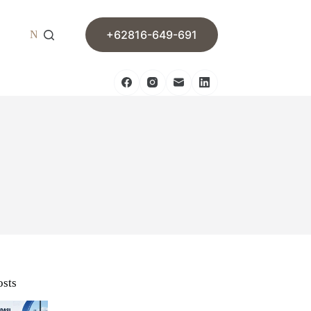
+62816-649-691
News
Contact
osts