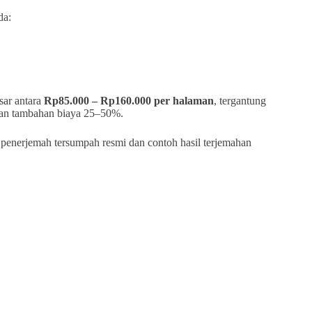
da:
sar antara
Rp85.000 – Rp160.000 per halaman
, tergantung
akan tambahan biaya 25–50%.
 penerjemah tersumpah resmi dan contoh hasil terjemahan