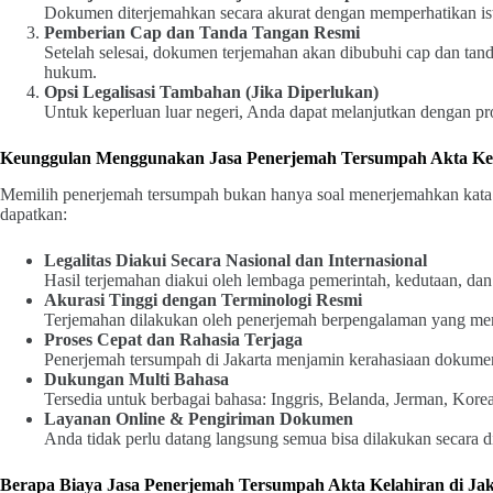
Dokumen diterjemahkan secara akurat dengan memperhatikan ist
Pemberian Cap dan Tanda Tangan Resmi
Setelah selesai, dokumen terjemahan akan dibubuhi cap dan tan
hukum.
Opsi Legalisasi Tambahan (Jika Diperlukan)
Untuk keperluan luar negeri, Anda dapat melanjutkan dengan pr
Keunggulan Menggunakan Jasa Penerjemah Tersumpah Akta Kel
Memilih penerjemah tersumpah bukan hanya soal menerjemahkan kata 
dapatkan:
Legalitas Diakui Secara Nasional dan Internasional
Hasil terjemahan diakui oleh lembaga pemerintah, kedutaan, dan i
Akurasi Tinggi dengan Terminologi Resmi
Terjemahan dilakukan oleh penerjemah berpengalaman yang mem
Proses Cepat dan Rahasia Terjaga
Penerjemah tersumpah di Jakarta menjamin kerahasiaan dokume
Dukungan Multi Bahasa
Tersedia untuk berbagai bahasa: Inggris, Belanda, Jerman, Korea
Layanan Online & Pengiriman Dokumen
Anda tidak perlu datang langsung semua bisa dilakukan secara di
Berapa Biaya Jasa Penerjemah Tersumpah Akta Kelahiran di Ja