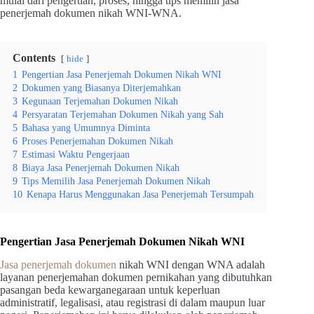
mulai dari pengertian, proses, hingga tips memilih jasa
penerjemah dokumen nikah WNI-WNA.
Contents
hide
1
Pengertian Jasa Penerjemah Dokumen Nikah WNI
2
Dokumen yang Biasanya Diterjemahkan
3
Kegunaan Terjemahan Dokumen Nikah
4
Persyaratan Terjemahan Dokumen Nikah yang Sah
5
Bahasa yang Umumnya Diminta
6
Proses Penerjemahan Dokumen Nikah
7
Estimasi Waktu Pengerjaan
8
Biaya Jasa Penerjemah Dokumen Nikah
9
Tips Memilih Jasa Penerjemah Dokumen Nikah
10
Kenapa Harus Menggunakan Jasa Penerjemah Tersumpah
Pengertian Jasa Penerjemah Dokumen Nikah WNI
Jasa penerjemah dokumen
nikah WNI dengan WNA adalah
layanan penerjemahan dokumen pernikahan yang dibutuhkan
pasangan beda kewarganegaraan untuk keperluan
administratif, legalisasi, atau registrasi di dalam maupun luar