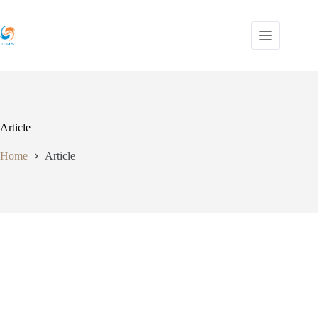
Skip
to
content
Article
Home
Article