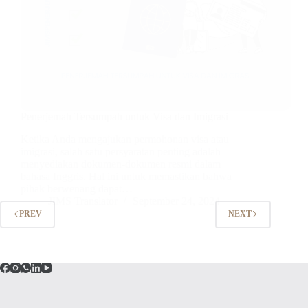
Penerjemah Tersumpah untuk Visa dan Imigrasi
Ketika Anda mengajukan permohonan visa atau
imigrasi, salah satu persyaratan penting adalah
menyediakan dokumen-dokumen resmi dalam
bahasa Inggris. Hal ini untuk memastikan bahwa
pihak berwenang dapat…
JIMS Translator
September 24, 2024
PREV
NEXT