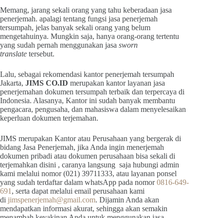
Memang, jarang sekali orang yang tahu keberadaan jasa
penerjemah. apalagi tentang fungsi jasa penerjemah
tersumpah, jelas banyak sekali orang yang belum
mengetahuinya. Mungkin saja, hanya orang-orang tertentu
yang sudah pernah menggunakan jasa
sworn
translate
tersebut.
Lalu, sebagai rekomendasi kantor penerjemah tersumpah
Jakarta,
JIMS CO.ID
merupakan kantor layanan jasa
penerjemahan dokumen tersumpah terbaik dan terpercaya di
Indonesia. Alasanya, Kantor ini sudah banyak membantu
pengacara, pengusaha, dan mahasiswa dalam menyelesaikan
keperluan dokumen terjemahan.
JIMS merupakan Kantor atau Perusahaan yang bergerak di
bidang Jasa Penerjemah, jika Anda ingin menerjemah
dokumen pribadi atau dokumen perusahaan bisa sekali di
terjemahkan disini , caranya langsung saja hubungi admin
kami melalui nomor (021) 39711333, atau layanan ponsel
yang sudah terdaftar dalam whatsApp pada nomor
0816-649-
691
, serta dapat melalui email perusahaan kami
di
jimspenerjemah@gmail.com
. Dijamin Anda akan
mendapatkan informasi akurat, sehingga akan semakin
menambah keyakinan Anda untuk menggunakan jasa