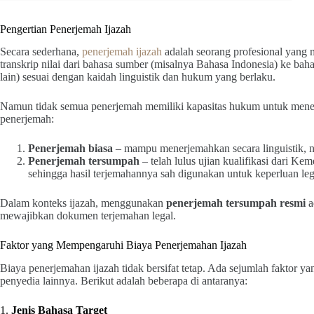
Pengertian Penerjemah Ijazah
Secara sederhana,
penerjemah ijazah
adalah seorang profesional yang 
transkrip nilai dari bahasa sumber (misalnya Bahasa Indonesia) ke bahas
lain) sesuai dengan kaidah linguistik dan hukum yang berlaku.
Namun tidak semua penerjemah memiliki kapasitas hukum untuk mener
penerjemah:
Penerjemah biasa
– mampu menerjemahkan secara linguistik, n
Penerjemah tersumpah
– telah lulus ujian kualifikasi dari
sehingga hasil terjemahannya sah digunakan untuk keperluan lega
Dalam konteks ijazah, menggunakan
penerjemah tersumpah resmi
a
mewajibkan dokumen terjemahan legal.
Faktor yang Mempengaruhi Biaya Penerjemahan Ijazah
Biaya penerjemahan ijazah tidak bersifat tetap. Ada sejumlah faktor ya
penyedia lainnya. Berikut adalah beberapa di antaranya:
1.
Jenis Bahasa Target