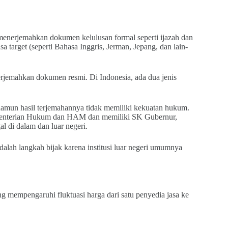
menerjemahkan dokumen kelulusan formal seperti ijazah dan
a target (seperti Bahasa Inggris, Jerman, Jepang, dan lain-
jemahkan dokumen resmi. Di Indonesia, ada dua jenis
amun hasil terjemahannya tidak memiliki kekuatan hukum.
 Kementerian Hukum dan HAM dan memiliki SK Gubernur,
l di dalam dan luar negeri.
dalah langkah bijak karena institusi luar negeri umumnya
ng mempengaruhi fluktuasi harga dari satu penyedia jasa ke