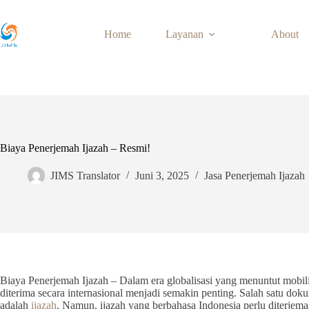
Skip
to
content
Home
Layanan
About
Biaya Penerjemah Ijazah – Resmi!
JIMS Translator
Juni 3, 2025
Jasa Penerjemah Ijazah
Biaya Penerjemah Ijazah – Dalam era globalisasi yang menuntut mobi
diterima secara internasional menjadi semakin penting. Salah satu doku
adalah
ijazah
. Namun, ijazah yang berbahasa Indonesia perlu diterjema