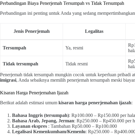
Perbandingan Biaya Penerjemah Tersumpah vs Tidak Tersumpah
Perbandingan ini penting untuk Anda yang sedang mempertimbangkan 
Jenis Penerjemah
Legalitas
Rp1
Tersumpah
Ya, resmi
hal
Rp5
Tidak tersumpah
Tidak resmi
hal
Penerjemah tidak tersumpah mungkin cocok untuk keperluan pribadi a
imigrasi
, Anda sebaiknya memilih penerjemah tersumpah meski biayany
Kisaran Harga Penerjemahan Ijazah
Berikut adalah estimasi umum
kisaran harga penerjemahan ijazah
:
Bahasa Inggris (tersumpah)
: Rp100.000 – Rp150.000 per hal
Bahasa Arab, Jepang, Jerman
: Rp250.000 – Rp450.000 per 
Layanan ekspres
: Tambahan Rp50.000 – Rp100.000
Legalisasi Kemenkumham/Kemenlu
: Rp250.000 – Rp400.00