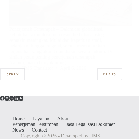
Penerjemah Tersumpah – Dalam era globalisasi,
kebutuhan akan dokumen resmi berbahasa asing
semakin meningkat. Mulai dari keperluan studi,
pekerjaan, hingga imigrasi, semua membutuhkan
terjemahan yang akurat dan diakui secara hukum. Di
sinilah peran penting penerjemah tersumpah.
Namun, masih banyak orang…
JIMS Translator
April 6, 2026
PREV
NEXT
Home
Layanan
About
Penerjemah Tersumpah
Jasa Legalisasi Dokumen
News
Contact
Copyright © 2026 - Developed by JIMS