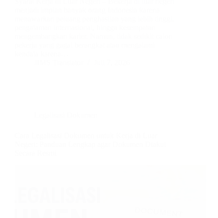
Syarat Kerja di Luar Negeri – Bekerja di luar negeri
menjadi impian banyak orang Indonesia karena
menawarkan peluang penghasilan yang lebih tinggi,
pengalaman internasional, hingga kesempatan
mengembangkan karier. Namun, tidak sedikit calon
pekerja yang gagal berangkat atau mengalami
kendala karena…
JIMS Translator
Juli 7, 2026
Legalisasi Dokumen
Cara Legalisasi Dokumen untuk Kerja di Luar
Negeri: Panduan Lengkap agar Dokumen Diakui
Secara Resmi