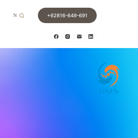
+62816-649-691
News
Contact