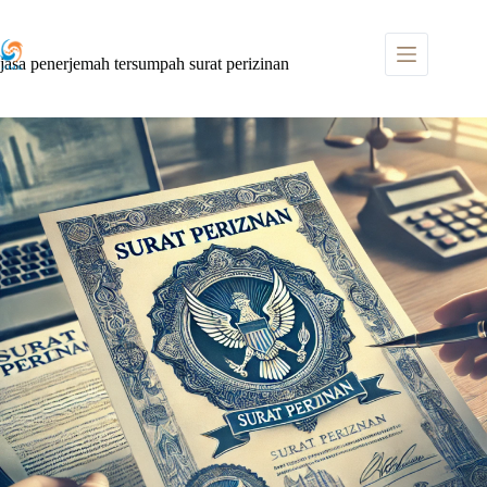
Skip
to
content
jasa penerjemah tersumpah surat perizinan