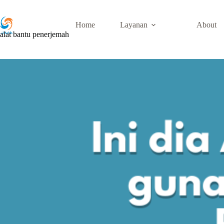
Skip
to
content
Home
Layanan
About
alat bantu penerjemah