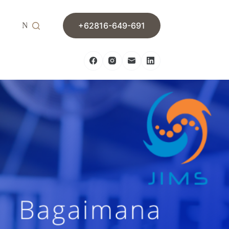
+62816-649-691
News
Contact